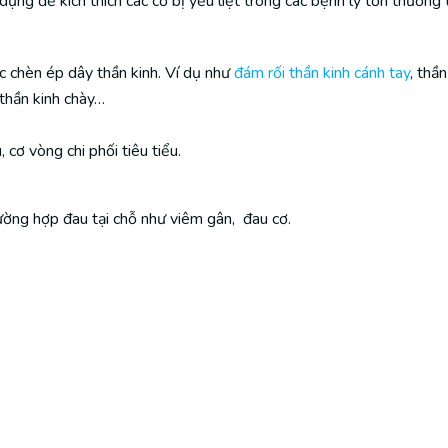
dụng để kích thích các cơ bị yếu liệt trong các bệnh lý tổn thương 
c chèn ép dây thần kinh. Ví dụ như
đám rối thần kinh cánh tay
, thầ
 thần kinh chày…
 cơ vòng chi phối tiêu tiểu.
ường hợp đau tại chỗ như viêm gân, đau cơ.