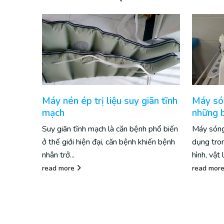
ãn tĩnh
Máy sóng xung kích điều trị
Máy siê
những bệnh lý gì
trị liệu
 phổ biến
Máy sóng xung kích là thiết bị được ứng
Siêu âm t
iến bệnh
dụng trong lĩnh vực chấn thương chỉnh
phương ph
hình, vật lý trị...
người bện
read more
read mor