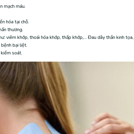
lên mạch máu.
ển hóa tại chỗ.
chấn thương.
hư: viêm khớp, thoái hóa khớp, thấp khớp,… Đau dây thần kinh tọa, 
bệnh bại liệt.
t kiểm soát.