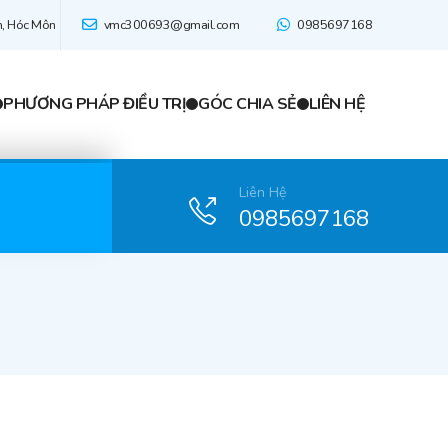
n, Hóc Môn
vmc300693@gmail.com
0985697168
PHƯƠNG PHÁP ĐIỀU TRỊ
GÓC CHIA SẺ
LIÊN HỆ
Liên Hệ
0985697168