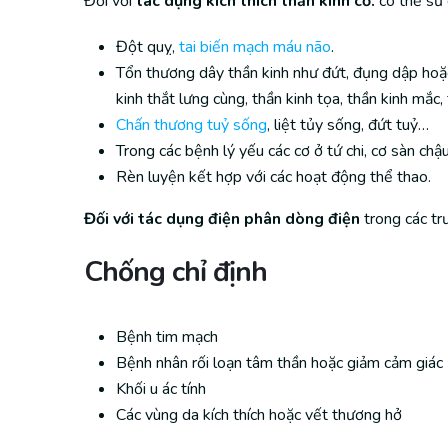
Đối với
tác dụng kích thích thần kinh cơ.
có thể sử 
Đột quỵ,
tai biến mạch máu não
.
Tổn thương dây thần kinh như đứt, đụng dập hoặ
kinh thắt lưng cùng, thần kinh tọa, thần kinh mắc,
Chấn thương tuỷ sống
, liệt tủy sống, đứt tuỷ…
Trong các bệnh lý yếu các cơ ở tứ chi, cơ sàn chậu,
Rèn luyện kết hợp với các hoạt động thể thao.
Đối với tác dụng điện phân dòng điện
trong các tr
Chống chỉ định
Bệnh tim mạch
Bệnh nhân rối loạn tâm thần hoặc giảm cảm giác
Khối u ác tính
Các vùng da kích thích hoặc vết thương hở