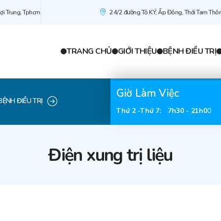
ợi Trung, Tphcm
24/2 đường Tô KÝ, Ấp Đông, Thới Tam Thô
TRANG CHỦ
GIỚI THIỆU
BỆNH ĐIỀU TRỊ
Giờ Làm Việc
BỆNH ĐIỀU TRỊ
Thứ 2 -Thứ 7
:
7h30 - 21h0
0
Điện xung trị liệu