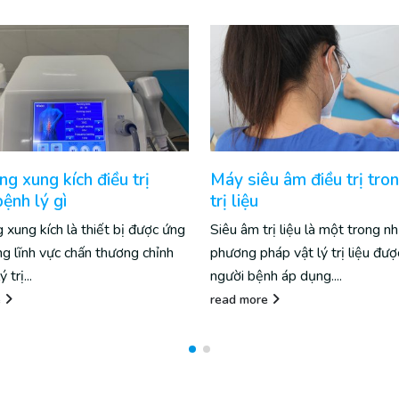
u âm điều trị trong vật lý
Từ trường siêu dẫn
Máy từ trường siêu dẫn có khả
rị liệu là một trong những
điều trị đa dạng các mặt bệnh 
áp vật lý trị liệu được nhiều
là thoái hóa...
h áp dụng....
read more
e