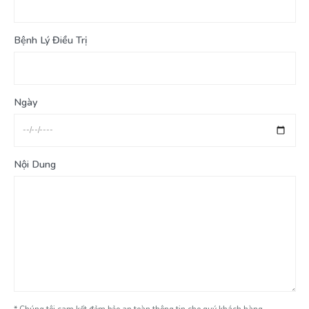
Bệnh Lý Điều Trị
Ngày
Nội Dung
* Chúng tôi cam kết đảm bảo an toàn thông tin cho quý khách hàng