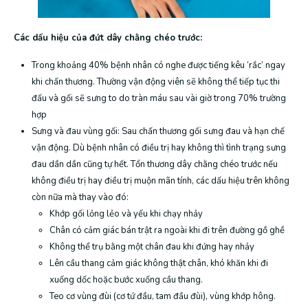
Các dấu hiệu của đứt dây chằng chéo trước:
Trong khoảng 40% bệnh nhân có nghe được tiếng kêu ‘rắc’ ngay
khi chấn thương. Thường vận động viên sẽ không thể tiếp tục thi
đấu và gối sẽ sưng to do tràn máu sau vài giờ trong 70% trường
hợp
Sưng và đau vùng gối: Sau chấn thương gối sưng đau và hạn chế
vận động. Dù bệnh nhân có điều trị hay không thì tình trạng sưng
đau dần dần cũng tự hết. Tổn thương dây chằng chéo trước nếu
không điều trị hay điều trị muộn mãn tính, các dấu hiệu trên không
còn nữa mà thay vào đó:
Khớp gối lỏng lẻo và yếu khi chạy nhảy
Chân có cảm giác bán trật ra ngoài khi đi trên đường gồ ghề
Không thể trụ bằng một chân đau khi đứng hay nhảy
Lên cầu thang cảm giác không thật chân, khó khăn khi đi
xuống dốc hoặc bước xuống cầu thang.
Teo cơ vùng đùi (cơ tứ đầu, tam đầu đùi), vùng khớp hông.