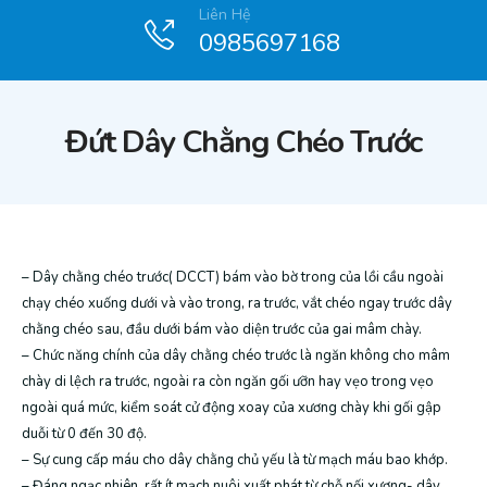
Liên Hệ
0985697168
Đứt Dây Chằng Chéo Trước
– Dây chằng chéo trước( DCCT) bám vào bờ trong của lồi cầu ngoài
chạy chéo xuống dưới và vào trong, ra trước, vắt chéo ngay trước dây
chằng chéo sau, đầu dưới bám vào diện trước của gai mâm chày.
– Chức năng chính của dây chằng chéo trước là ngăn không cho mâm
chày di lệch ra trước, ngoài ra còn ngăn gối ưỡn hay vẹo trong vẹo
ngoài quá mức, kiểm soát cử động xoay của xương chày khi gối gập
duỗi từ 0 đến 30 độ.
– Sự cung cấp máu cho dây chằng chủ yếu là từ mạch máu bao khớp.
– Đáng ngạc nhiên, rất ít mạch nuôi xuất phát từ chỗ nối xương- dây