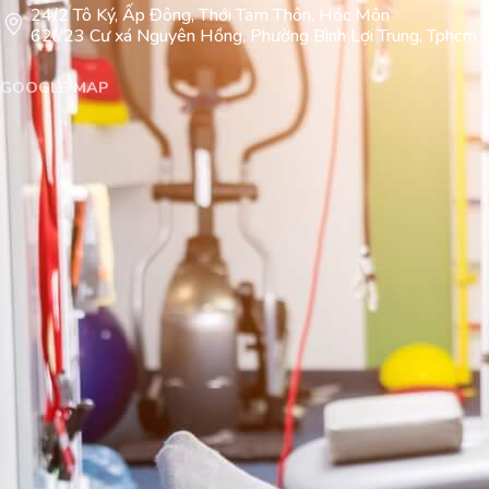
24/2 Tô Ký, Ấp Đông, Thới Tam Thôn, Hóc Môn
62l/23 Cư xá Nguyên Hồng, Phường Bình Lợi Trung, Tphcm
GOOGLE MAP