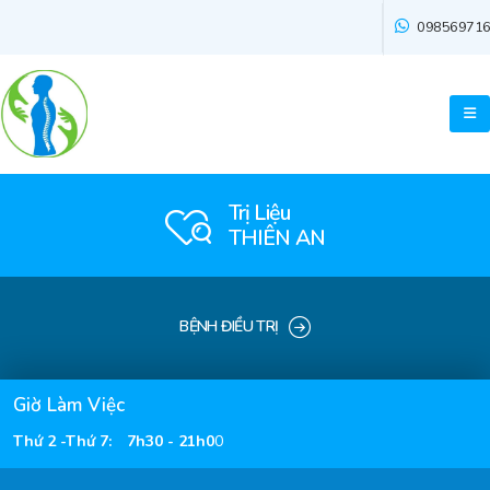
09856971
Trị Liệu
THIÊN AN
BỆNH ĐIỀU TRỊ
Giờ Làm Việc
Thứ 2 -Thứ 7
:
7h30 - 21h0
0