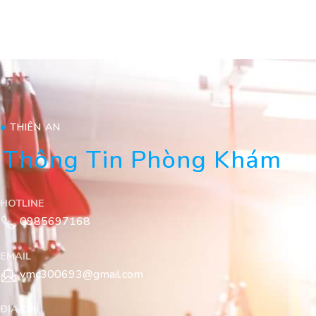
THIÊN AN
Thông Tin Phòng Khám
HOTLINE
0985697168
EMAIL
vmc300693@gmail.com
ĐỊA CHỈ