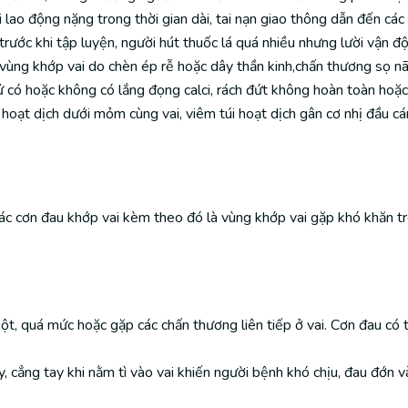
lao động nặng trong thời gian dài, tai nạn giao thông dẫn đến các
trước khi tập luyện, người hút thuốc lá quá nhiều nhưng lười vận đ
ùng khớp vai do chèn ép rễ hoặc dây thần kinh,chấn thương sọ nã
ử có hoặc không có lắng đọng calci, rách đứt không hoàn toàn hoặc
oạt dịch dưới mỏm cùng vai, viêm túi hoạt dịch gân cơ nhị đầu cán
ác cơn đau khớp vai kèm theo đó là vùng khớp vai gặp khó khăn t
t, quá mức hoặc gặp các chấn thương liên tiếp ở vai. Cơn đau có t
y, cẳng tay khi nằm tì vào vai khiến người bệnh khó chịu, đau đớn