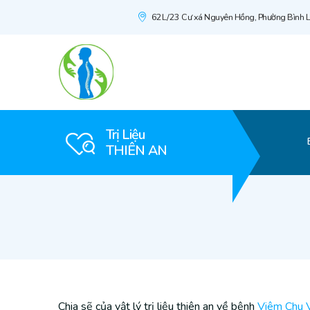
62L/23 Cư xá Nguyên Hồng, Phường Bình L
Trị Liệu
THIÊN AN
Chia sẽ của vật lý trị liệu thiên an về bệnh
Viêm Chu V