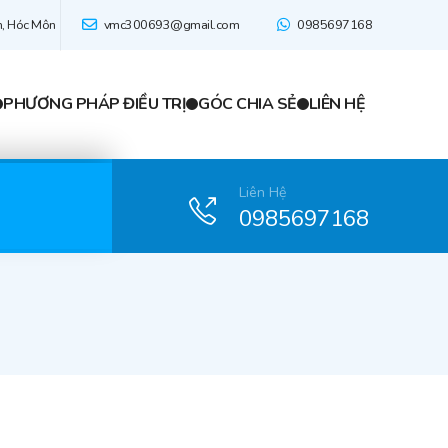
n, Hóc Môn
vmc300693@gmail.com
0985697168
PHƯƠNG PHÁP ĐIỀU TRỊ
GÓC CHIA SẺ
LIÊN HỆ
Liên Hệ
0985697168