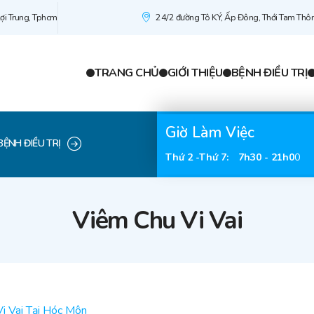
ợi Trung, Tphcm
24/2 đường Tô KÝ, Ấp Đông, Thới Tam Thô
TRANG CHỦ
GIỚI THIỆU
BỆNH ĐIỀU TRỊ
Giờ Làm Việc
BỆNH ĐIỀU TRỊ
Thứ 2 -Thứ 7
:
7h30 - 21h0
0
Viêm Chu Vi Vai
i Vai Tại Hóc Môn