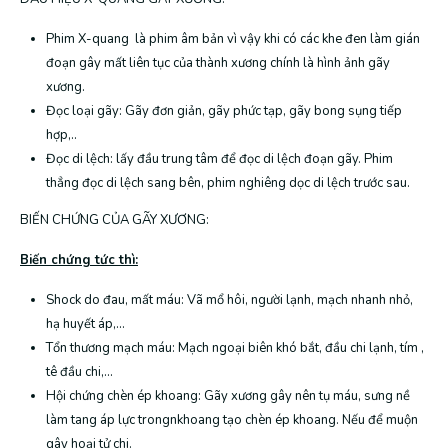
Phim X-quang là phim âm bản vì vậy khi có các khe đen làm gián
đoạn gây mất liên tục của thành xương chính là hình ảnh gãy
xương.
Đọc loại gãy: Gãy đơn giản, gãy phức tạp, gãy bong sụng tiếp
hợp,..
Đọc di lệch: lấy đầu trung tâm để đọc di lệch đoạn gãy. Phim
thẳng đọc di lệch sang bên, phim nghiêng dọc di lệch trước sau.
BIẾN CHỨNG CỦA GÃY XƯƠNG:
Biến chứng tức thì:
Shock do đau, mất máu: Vã mổ hôi, người lạnh, mạch nhanh nhỏ,
hạ huyết áp,…
Tổn thương mạch máu: Mạch ngoại biên khó bắt, đầu chi lạnh, tím ,
tê đầu chi,…
Hội chứng chèn ép khoang: Gãy xương gây nên tụ máu, sưng nề
làm tang áp lực trongnkhoang tạo chèn ép khoang. Nếu để muộn
gây hoại tử chi.