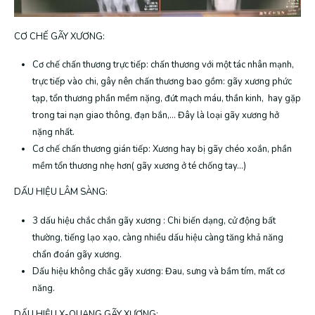
CƠ CHẾ GÃY XƯƠNG:
Cơ chế chấn thương trực tiếp: chấn thương với một tác nhân mạnh,
trực tiếp vào chi, gây nên chấn thương bao gồm: gãy xương phức
tạp, tổn thương phần mềm nặng, đứt mạch máu, thần kinh, hay gặp
trong tai nạn giao thông, đạn bắn,… Đây là loại gãy xương hở
nặng nhất.
Cơ chế chấn thương gián tiếp: Xương hay bị gãy chéo xoắn, phần
mềm tổn thương nhẹ hơn( gãy xương ở té chống tay…)
DẤU HIỆU LÂM SÀNG:
3 dấu hiệu chắc chắn gãy xương : Chi biến dạng, cử động bất
thường, tiếng lạo xạo, càng nhiều dấu hiệu càng tăng khả năng
chẩn đoán gãy xương.
Dấu hiệu không chắc gãy xương: Đau, sưng và bầm tím, mất cơ
năng.
DẤU HIỆU X-QUANG GÃY XƯƠNG: