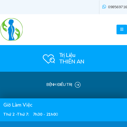
09856971
Trị Liệu
THIÊN AN
BỆNH ĐIỀU TRỊ
Giờ Làm Việc
Thứ 2 -Thứ 7
:
7h30 - 21h0
0