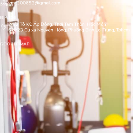
vmc300693@gmail.com
ĐỊA CHỈ
24/2 Tô Ký, Ấp Đông, Thới Tam Thôn, Hóc Môn
62l/23 Cư xá Nguyên Hồng, Phường Bình Lợi Trung, Tphcm
GOOGLE MAP