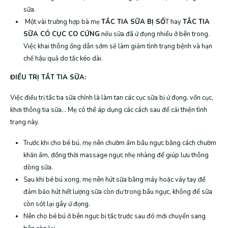
sữa.
Một vài trường hợp bà mẹ
TẮC TIA SỮA BỊ SỐ
T hay
TẮC TIA
SỮA CÓ CỤC CO CỨNG
nếu sữa đã ứ đọng nhiều ở bên trong.
Việc khai thông ống dẫn sớm sẽ làm giảm tình trạng bệnh và hạn
chế hậu quả do tắc kéo dài.
ĐIỀU TRỊ TẮT TIA SỮA:
Việc điều trị tắc tia sữa chính là làm tan các cục sữa bị ứ đọng, vốn cục,
khơi thông tia sữa… Mẹ có thể áp dụng các cách sau để cải thiện tình
trạng này.
Trước khi cho bé bú, mẹ nên chườm ấm bầu ngực bằng cách chườm
khăn ấm, đồng thời massage ngực nhẹ nhàng để giúp lưu thông
dòng sữa.
Sau khi bé bú xong, mẹ nên hút sữa bằng máy hoặc váy tay để
đảm bảo hút hết lượng sữa còn dư trong bầu ngực, không để sữa
còn sót lại gây ứ đọng.
Nên cho bé bú ở bên ngực bị tắc trước sau đó mới chuyển sang