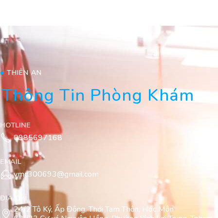
THIÊN AN
Thông Tin Phòng Khám
HOTLINE
0985697168
EMAIL
vmc300693@gmail.com
ĐỊA CHỈ
24/2 Tô Ký, Ấp Đông, Thới Tam Thôn, Hóc Môn