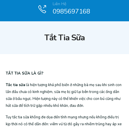
Liên Hệ
0985697168
Tắt Tia Sữa
TẮT TIA SỮA LÀ GÌ?
Tắc tia sữa
là hiện tượng khá phổ biến ở những bà mẹ sau khi sinh con
lần đầu chưa có kinh nghiệm, sữa mẹ bị giữ lại bên trong các ống dẫn
sữa ở bầu ngực. Hiện tượng này có thể khiến việc cho con bú cũng như
hút sữa để tích trữ gặp nhiều khó khăn, đau đớn.
Tuy tắc tia sữa không đe dọa đến tính mạng nhưng nếu không điều trị
kịp thời nó có thể dẫn đến: viêm vú từ đó gây ra nhiễm trùng hay áp xe