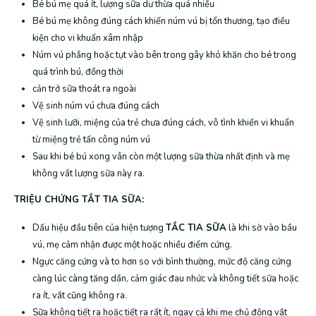
Bé bú mẹ quá ít, lượng sữa dư thừa quá nhiều
Bé bú mẹ không đúng cách khiến núm vú bị tổn thương, tạo điều
kiện cho vi khuẩn xâm nhập
Núm vú phẳng hoặc tụt vào bên trong gây khó khăn cho bé trong
quá trình bú, đồng thời
cản trở sữa thoát ra ngoài
Vệ sinh núm vú chưa đúng cách
Vệ sinh lưỡi, miệng của trẻ chưa đúng cách, vô tình khiến vi khuẩn
từ miệng trẻ tấn công núm vú
Sau khi bé bú xong vẫn còn một lượng sữa thừa nhất định và mẹ
không vắt lượng sữa này ra.
TRIỆU CHỨNG TẮT TIA SỮA:
Dấu hiệu đầu tiên của hiện tượng
TẮC TIA SỮA
là khi sờ vào bầu
vú, mẹ cảm nhận được một hoặc nhiều điểm cứng.
Ngực căng cứng và to hơn so với bình thường, mức độ căng cứng
càng lúc càng tăng dần, cảm giác đau nhức và không tiết sữa hoặc
ra ít, vắt cũng không ra.
Sữa không tiết ra hoặc tiết ra rất ít, ngay cả khi mẹ chủ động vắt