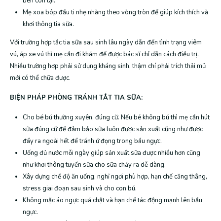
bên còn lại.
Mẹ xoa bóp đầu ti nhẹ nhàng theo vòng tròn để giúp kích thích và
khơi thông tia sữa.
Với trường hợp tắc tia sữa sau sinh lâu ngày dẫn đến tình trạng viêm
vú, áp xe vú thì mẹ cần đi khám để được bác sĩ chỉ dẫn cách điều trị.
Nhiều trường hợp phải sử dụng kháng sinh, thậm chí phải trích thải mủ
mới có thể chữa được.
BIỆN PHÁP PHÒNG TRÁNH TẮT TIA SỮA:
Cho bé bú thường xuyên, đúng cữ. Nếu bé không bú thì mẹ cần hút
sữa đúng cữ để đảm bảo sữa luôn được sản xuất cũng như được
đẩy ra ngoài hết để tránh ứ đọng trong bầu ngực.
Uống đủ nước mỗi ngày giúp sản xuất sữa được nhiều hơn cũng
như khơi thông tuyến sữa cho sữa chảy ra dễ dàng.
Xây dựng chế độ ăn uống, nghỉ ngơi phù hợp, hạn chế căng thẳng,
stress giai đoạn sau sinh và cho con bú.
Không mặc áo ngực quá chật và hạn chế tác động mạnh lên bầu
ngực.