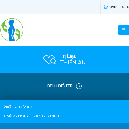
09856971
Trị Liệu
THIÊN AN
BỆNH ĐIỀU TRỊ
Giờ Làm Việc
Thứ 2 -Thứ 7
:
7h30 - 21h0
0