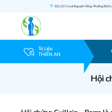
62L/23 Cư xá Nguyên Hồng, Phường Bình L
Trị Liệu
THIÊN AN
Hội c