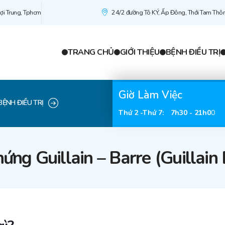
ợi Trung, Tphcm
24/2 đường Tô KÝ, Ấp Đông, Thới Tam Thô
TRANG CHỦ
GIỚI THIỆU
BỆNH ĐIỀU TRỊ
Giờ Làm Việc
BỆNH ĐIỀU TRỊ
Thứ 2 -Thứ 7
:
7h30 - 21h0
0
hứng Guillain – Barre (Guillain 