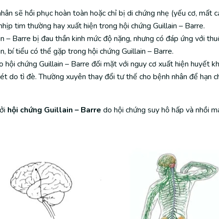
ân sẽ hồi phục hoàn toàn hoặc chỉ bị di chứng nhẹ (yếu cơ, mất cả
hịp tim thường hay xuất hiện trong hội chứng Guillain – Barre.
n – Barre bị đau thần kinh mức độ nặng, nhưng có đáp ứng với thu
, bí tiểu có thể gặp trong hội chứng Guillain – Barre.
 hội chứng Guillain – Barre đối mặt với nguy cơ xuất hiện huyết kh
loét do tì đè. Thường xuyên thay đổi tư thế cho bệnh nhân để hạn c
bởi
hội chứng Guillain – Barre
do hội chứng suy hô hấp và nhồi má