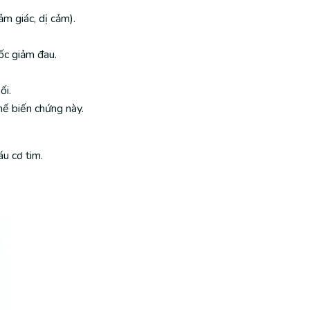
m giác, dị cảm).
ốc giảm đau.
ối.
hế biến chứng này.
u cơ tim.