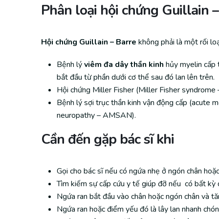
Phân loại hội chứng Guillain –
Hội chứng Guillain – Barre
không phải là một rối l
Bệnh lý
viêm đa dây thần kinh
hủy myelin cấp t
bắt đầu từ phần dưới cơ thể sau đó lan lên trên.
Hội chứng Miller Fisher (Miller Fisher syndrome
Bệnh lý sợi trục thần kinh vận động cấp (acute 
neuropathy – AMSAN).
Cần đến g
ặp bác sĩ khi
Gọi cho bác sĩ nếu có ngứa nhẹ ở ngón chân hoặc
Tìm kiếm sự cấp cứu y tế giúp đỡ nếu có bất kỳ 
Ngứa ran bắt đầu vào chân hoặc ngón chân và tăn
Ngứa ran hoặc điểm yếu đó là lây lan nhanh chón