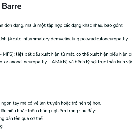
 Barre
oạn đơn dạng, mà là một tập hợp các dạng khác nhau, bao gồm:
ính (Acute inflammatory demyelinating polyradiculoneuropathy – A
 – MFS):
liệt
bắt đầu xuất hiện từ mắt, có thể xuất hiện biểu hiện đ
motor axonal neuropathy – AMAN) và bệnh lý sợi trục thần kinh v
 ngón tay mà có vẻ lan truyền hoặc trở nên tệ hơn.
dấu hiệu hoặc triệu chứng nghiêm trọng sau đây:
g dần lên qua cơ thể.
g.