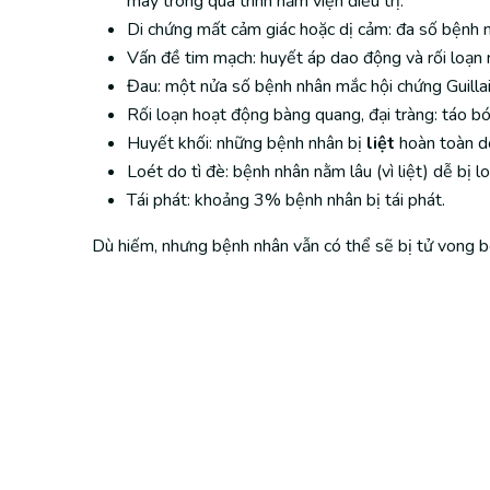
máy trong quá trình nằm viện điều trị.
Di chứng mất cảm giác hoặc dị cảm: đa số bệnh nh
Vấn đề tim mạch: huyết áp dao động và rối loạn n
Đau: một nửa số bệnh nhân mắc hội chứng Guillai
Rối loạn hoạt động bàng quang, đại tràng: táo bón
Huyết khối: những bệnh nhân bị
liệt
hoàn toàn do
Loét do tì đè: bệnh nhân nằm lâu (vì liệt) dễ bị 
Tái phát: khoảng 3% bệnh nhân bị tái phát.
Dù hiếm, nhưng bệnh nhân vẫn có thể sẽ bị tử vong 