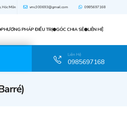
n, Hóc Môn
vmc300693@gmail.com
0985697168
PHƯƠNG PHÁP ĐIỀU TRỊ
GÓC CHIA SẺ
LIÊN HỆ
Liên Hệ
0985697168
Barré)